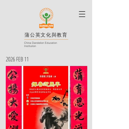
蒲公英文化與教育
China Dandelion Education
Institution
2026 FEB 11