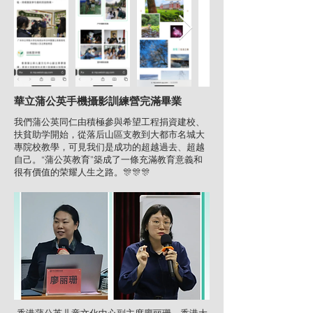
華立蒲公英手機攝影訓練營完滿畢業
我們蒲公英同仁由積極參與希望工程捐資建校、
扶貧助学開始，從落后山區支教到大都市名城大
專院校教學，可見我们是成功的超越過去、超越
自己。“蒲公英教育”築成了一條充滿教育意義和
很有價值的荣耀人生之路。🎊🎊🎊