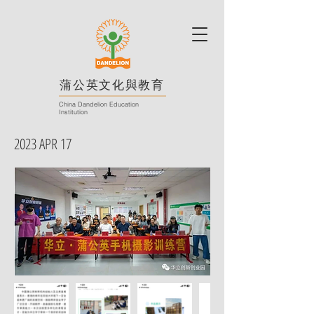
蒲公英文化與教育
China Dandelion Education
Institution
2023 APR 17