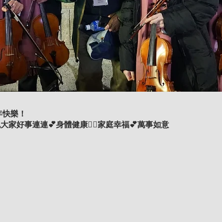
新年快樂！
大家好事連連💕身體健康👍🏻家庭幸福💕萬事如意