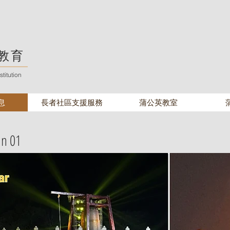
教育
titution
息
長者社區支援服務
蒲公英教室
an 01