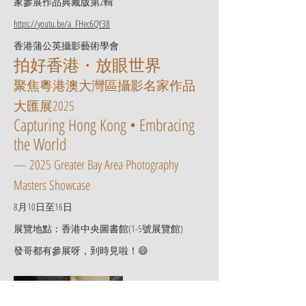
家參展作品典藏版第2輯
https://youtu.be/a_FHec6QY38
香港蒲公英攝影藝術學會
拍好香港・放眼世界
聚焦粵港澳大灣區攝影名家作品
大匯展2025
Capturing Hong Kong • Embracing
the World
— 2025 Greater Bay Area Photography
Masters Showcase
8月10日至16日
展覽地點：香港中央圖書館(1-5號展覽館)
發哥都有參展呀，到時見啦！😄