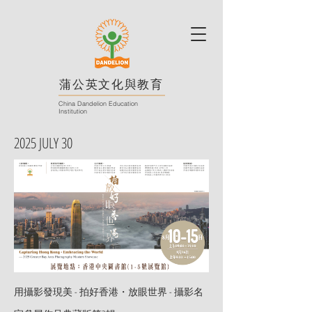
蒲公英文化與教育
China Dandelion Education
Institution
2025 JULY 30
用攝影發現美 - 拍好香港・放眼世界 - 攝影名