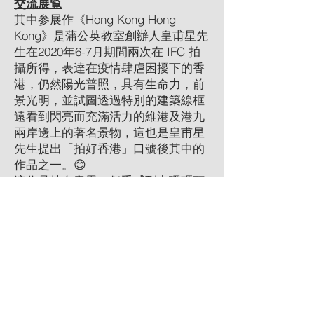
交流展覧
其中参展作《Hong Kong Hong
Kong》是蒲公英教室創辦人皇甫星先
生在2020年6-7月期間兩次在 IFC 拍
攝所得，表達在疫情肆虐困擾下的香
港，仍然陽光普照，具有生命力，前
景光明，並試圖透過特別的建築線框
遠看到閃亮而充滿活力的維港及港九
兩岸邊上的著名景物，這也是皇甫星
先生提出「拍好香港」口號後其中的
作品之一。😊
這作品特有意思，似乎感到中環碼頭
與尖沙咀碼頭、香港金融中心與香港
文化中心在對話，她們互相對望、互
相呼應，仿佛在說，香港島與九龍互
連互通互動，恆久的川流不息。這大
抵也是在表達了我們每個香港人的美
好心願吧。🌈