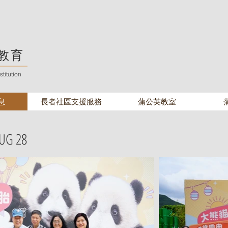
教育
titution
息
長者社區支援服務
蒲公英教室
AUG 28