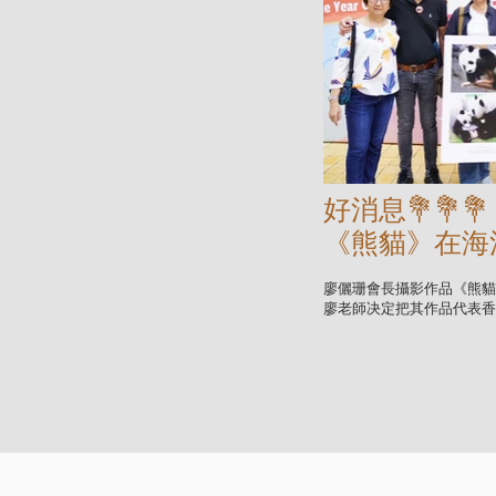
好消息💐💐💐
《熊貓》在海
廖儷珊會長攝影作品《熊貓
廖老師决定把其作品代表香